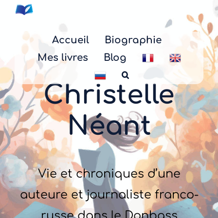
Skip
to
content
Accueil
Biographie
Mes livres
Blog
Christelle
Néant
Vie et chroniques d’une
auteure et journaliste franco-
russe dans le Donbass