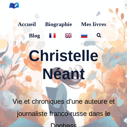
Skip
to
content
Accueil
Biographie
Mes livres
Blog
Christelle
Néant
Vie et chroniques d’une auteure et
journaliste franco-russe dans le
Donbass