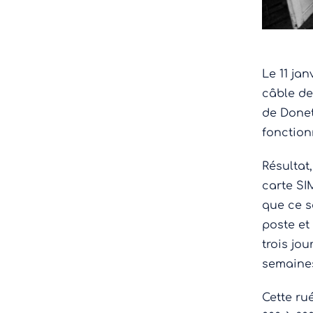
Le 11 ja
câble de
de Donet
fonction
Résultat
carte SI
que ce s
poste et
trois jo
semaine
Cette ru