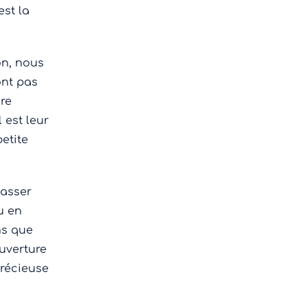
st la
on, nous
ont pas
ire
 est leur
petite
passer
u en
ns que
ouverture
précieuse