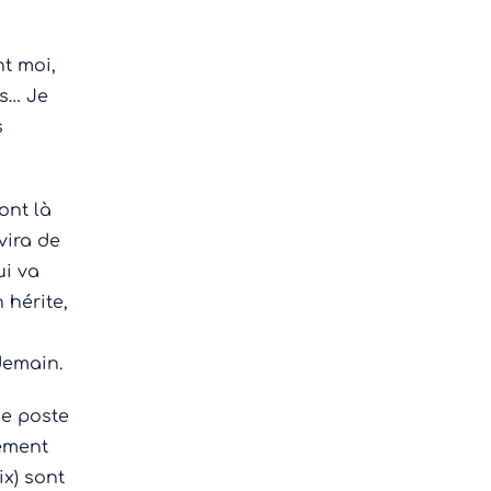
t moi,
es… Je
s
ont là
vira de
ui va
 hérite,
demain.
de poste
lement
ix) sont