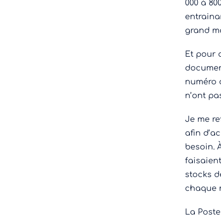
000 à 80
entraina
grand ma
Et pour 
document
numéro d
n’ont pa
Je me re
afin d’a
besoin. 
faisaien
stocks d
chaque n
La Poste