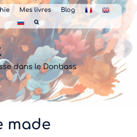
hie
Mes livres
Blog
t
usse dans le Donbass
sée made