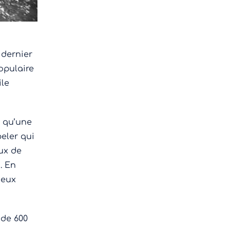
 dernier
opulaire
ile
t qu’une
eler qui
ux de
. En
deux
 de 600