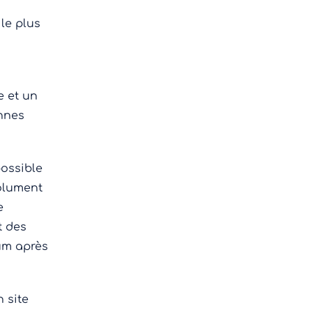
,
le plus
e et un
onnes
possible
olument
e
t des
um après
 site