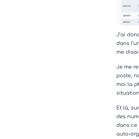
J’ai don
dans l’u
me disai
Je me re
poste, n
moi la p
situation
Et là, s
des numé
dans ce 
auto-org