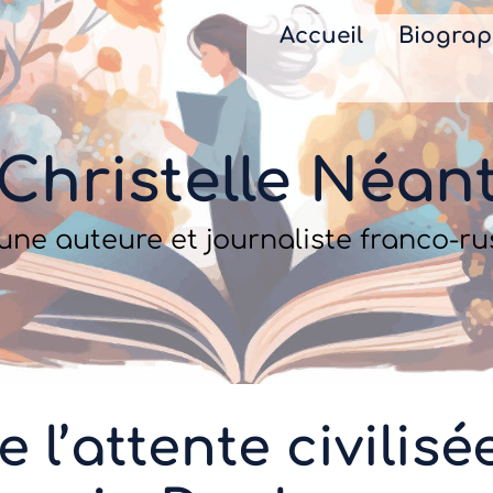
Accueil
Biograp
Christelle Néan
’une auteure et journaliste franco-r
e l’attente civili