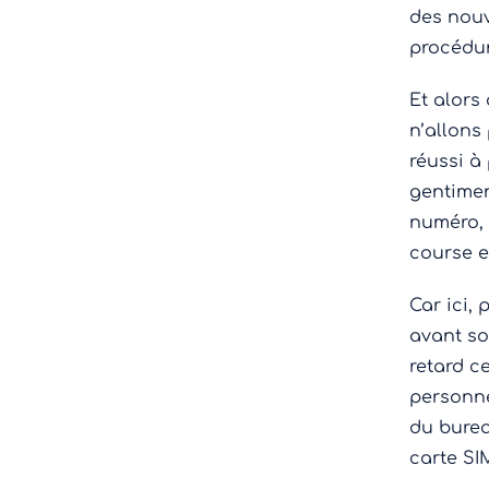
des nouv
procédure
Et alors
n’allons 
réussi à
gentimen
numéro, a
course e
Car ici,
avant so
retard c
personne
du burea
carte SI