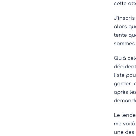
cette at
J’inscri
alors qu
tente qu
sommes u
Qu’à cel
décident
liste po
garder la
après le
demandan
Le lende
me voilà
une des p