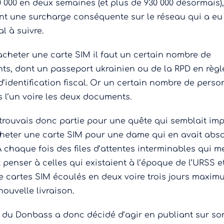
0 000 en deux semaines (et plus de 930 000 désormais)
nt une surcharge conséquente sur le réseau qui a eu 
l à suivre.
acheter une carte SIM il faut un certain nombre de
s, dont un passeport ukrainien ou de la RPD en règl
’identification fiscal. Or un certain nombre de pers
s l’un voire les deux documents.
trouvais donc partie pour une quête qui semblait im
cheter une carte SIM pour une dame qui en avait abs
À chaque fois des files d’attentes interminables qui m
t penser à celles qui existaient à l’époque de l’URSS e
e cartes SIM écoulés en deux voire trois jours maxim
ouvelle livraison.
 du Donbass a donc décidé d’agir en publiant sur son