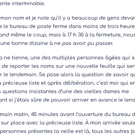
tente interminable.
s mon nom et je note qu’il y a beaucoup de gens devan
e le bureau de poste ferme dans moins de trois heur
and même le coup, mais à 17 h 30 à la fermeture, nou
ne bonne dizaine à ne pas avoir pu passer.
a ne tienne, une des multiples personnes âgées qui s
 de reporter les noms sur une nouvelle feuille qui ser
ur le lendemain. Se pose alors la question de savoir q
 précieuse liste et après délibération, c’est moi qui en
s questions insistantes d’une des vieilles dames me
t si j’étais sûre de pouvoir arriver en avance le len
main matin, 45 minutes avant l’ouverture du bureau 
 sur place avec la précieuse liste. À mon arrivée seu
ersonnes présentes la veille est là, tous les autres (s