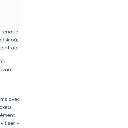
s rendue
etsk où,
centrale.
 de
devant
noms avec
ckets
nément
viliser »