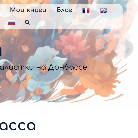
я
Мои книги
Блог
н
налистки на Донбассе
асса