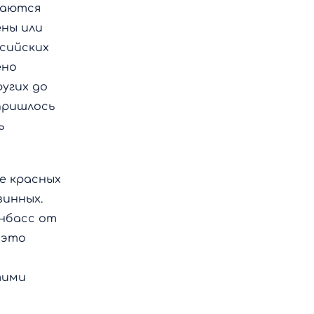
чаются
ены или
сийских
ено
угих до
пришлось
ь
е красных
винных.
нбасс от
 это
тими