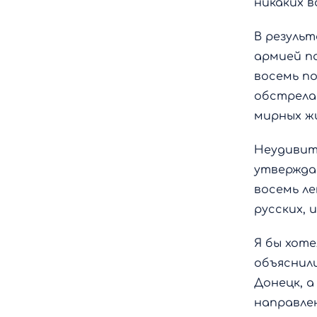
никаких в
В резуль
армией по
восемь по
обстрела 
мирных ж
Неудивите
утверждая
восемь л
русских, 
Я бы хот
объяснил
Донецк, а
направлен