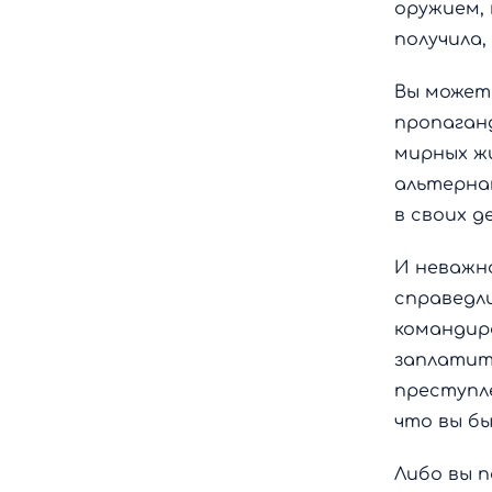
оружием,
получила,
Вы может
пропаганд
мирных ж
альтерна
в своих де
И неважно
справедли
командира
заплатит
преступле
что вы бы
Либо вы п