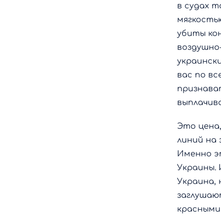
в судах т
мягкостью
убиты ко
воздушно
украински
вас по в
признава
выплачив
Это цена
линий на 
Именно э
Украины. 
Украина,
заглушаю
красными 