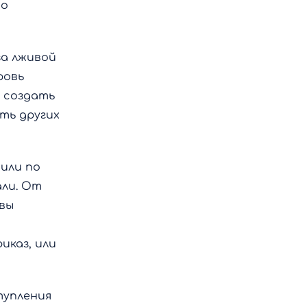
то
за лживой
ровь
 создать
ть других
 или по
али. От
 вы
иказ, или
тупления