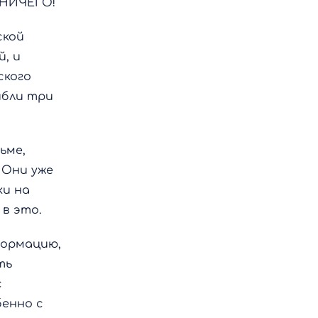
. НИЧЕГО!
ской
й, и
ского
ибли три
ьме,
 Они уже
ки на
 в это.
формацию,
ть
с
бенно с