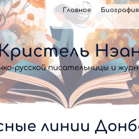
Главное
Биографи
Кристель Нэа
нко-русской писательницы и жур
сные линии Донб