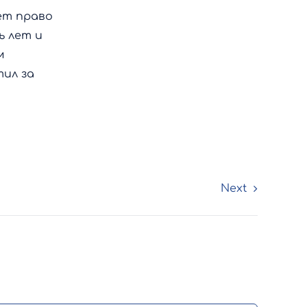
ет право
ь лет и
м
ил за
Next