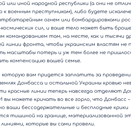
ой или иной народной республики (а они не отли
 к военным преступникам), либо будете искалеч
нтрбатарейным огнем или бомбардировками рос
-космических сил, и ваше тело может быть брош
м командованием там, на месте, как и тысячи др
сей линии фронта, чтобы украинским властям не 
ть масштабы потерь и уж тем более не пришлос
ать компенсацию вашей семье.
, которую вам придется заплатить за проведени
землях Донбасса и остальной Украины кровью не
ти красные линии теперь навсегда отделяют До
И вы можете кричать во все горло, что Донбасс –
 но ваши бессодержательные и бесплодные крики
тся тишиной на границе, материализованной э
линиями, которые вы сами провели.