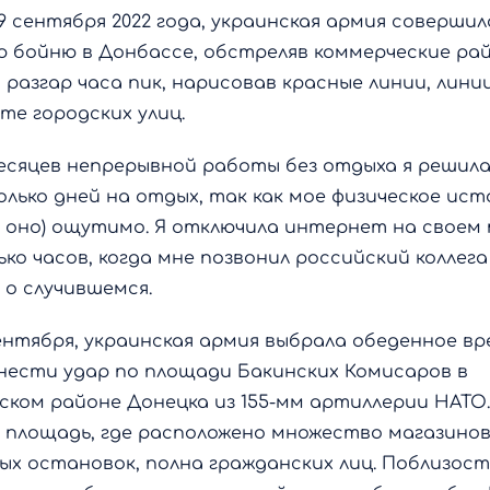
19 сентября 2022 года, украинская армия совершил
ю бойню в Донбассе, обстреляв коммерческие ра
 разгар часа пик, нарисовав красные линии, линии
те городских улиц.
месяцев непрерывной работы без отдыха я решил
олько дней на отдых, так как мое физическое ист
о оно) ощутимо. Я отключила интернет на своем
ько часов, когда мне позвонил российский коллега
 о случившемся.
сентября, украинская армия выбрала обеденное вр
нести удар по площади Бакинских Комисаров в
ском районе Донецка из 155-мм артиллерии НАТО.
я площадь, где расположено множество магазинов
ых остановок, полна гражданских лиц. Поблизос