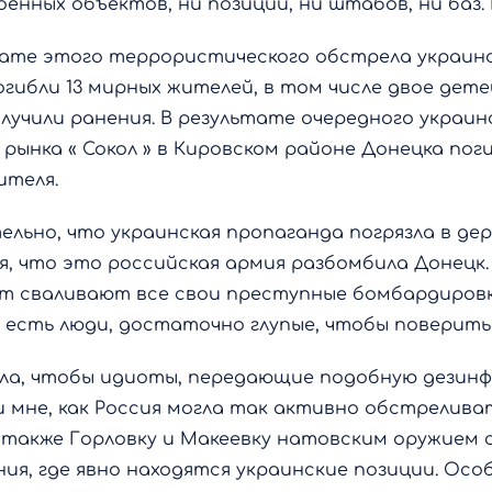
оенных объектов, ни позиций, ни штабов, ни баз
тате этого террористического обстрела украин
гибли 13 мирных жителей, в том числе двое дете
лучили ранения. В результате очередного украин
рынка « Сокол » в Кировском районе Донецка пог
ителя.
льно, что украинская пропаганда погрязла в дер
, что это российская армия разбомбила Донецк.
ет сваливают все свои преступные бомбардиров
и есть люди, достаточно глупые, чтобы поверить
ела, чтобы идиоты, передающие подобную дезин
и мне, как Россия могла так активно обстрелива
 также Горловку и Макеевку натовским оружием 
ия, где явно находятся украинские позиции. Осо