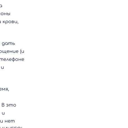
а
йоны
 крови,
а дать
ощение (и
 телефоне
 и
емя,
 В это
 и
ти нет