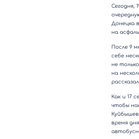
Сегодня, 
очередну
Донецка в
на асфаль
После 9 
себе неск
не тольк
на нескол
рассказал
Как и 17 
чтобы на
Куйбышев
время дн
автобусн