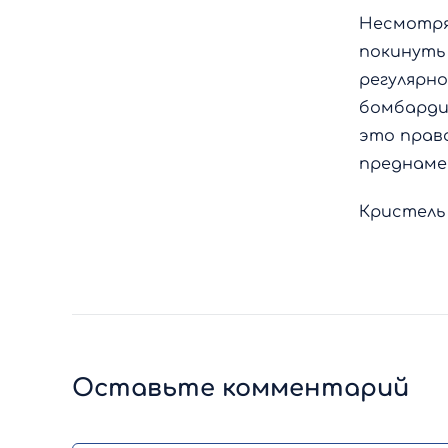
Несмотря
покинуть 
регулярн
бомбарди
это право
преднаме
Кристель
Оставьте комментарий