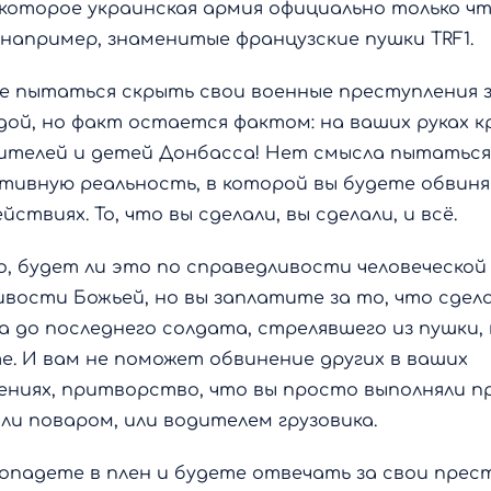
 которое украинская армия официально только ч
 например, знаменитые французские пушки TRF1.
е пытаться скрыть свои военные преступления 
ой, но факт остается фактом: на ваших руках к
ителей и детей Донбасса! Нет смысла пытаться
тивную реальность, в которой вы будете обвиня
йствиях. То, что вы сделали, вы сделали, и всё.
, будет ли это по справедливости человеческой
вости Божьей, но вы заплатите за то, что сдел
 до последнего солдата, стрелявшего из пушки,
е. И вам не поможет обвинение других в ваших
ниях, притворство, что вы просто выполняли пр
ли поваром, или водителем грузовика.
опадете в плен и будете отвечать за свои прес