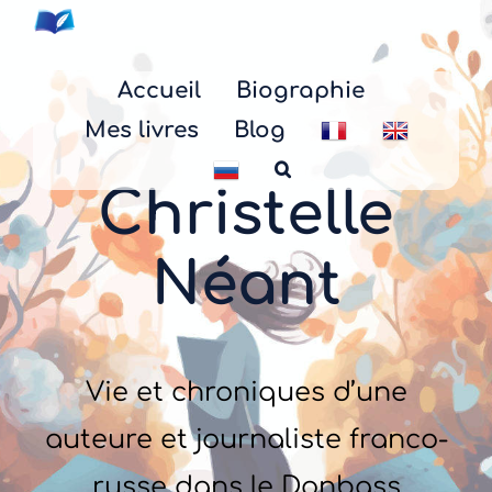
Skip
to
content
Accueil
Biographie
Mes livres
Blog
Christelle
Néant
Vie et chroniques d’une
auteure et journaliste franco-
russe dans le Donbass